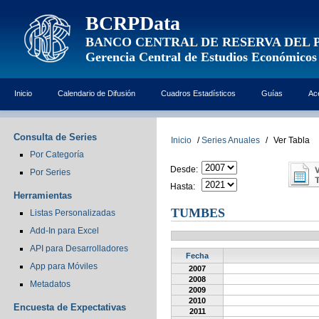
BCRPData
BANCO CENTRAL DE RESERVA DEL 
Gerencia Central de Estudios Económicos
Inicio
Calendario de Difusión
Cuadros Estadísticos
Guías
Ac
Consulta de Series
Inicio
/
Series Anuales
/
Ver Tabla
Por Categoría
Desde:
Por Series
Hasta:
Herramientas
TUMBES
Listas Personalizadas
Add-In para Excel
API para Desarrolladores
Fecha
App para Móviles
2007
2008
Metadatos
2009
2010
Encuesta de Expectativas
2011