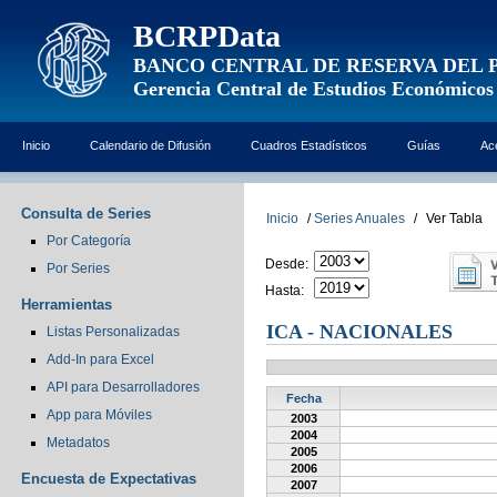
BCRPData
BANCO CENTRAL DE RESERVA DEL 
Gerencia Central de Estudios Económicos
Inicio
Calendario de Difusión
Cuadros Estadísticos
Guías
Ac
Consulta de Series
Inicio
/
Series Anuales
/
Ver Tabla
Por Categoría
Desde:
Por Series
Hasta:
Herramientas
ICA - NACIONALES
Listas Personalizadas
Add-In para Excel
API para Desarrolladores
Fecha
App para Móviles
2003
2004
Metadatos
2005
2006
Encuesta de Expectativas
2007