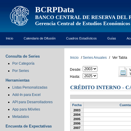
BCRPData
BANCO CENTRAL DE RESERVA DEL 
Gerencia Central de Estudios Económicos
Inicio
Calendario de Difusión
Cuadros Estadísticos
Guías
Ac
Consulta de Series
Inicio
/
Series Anuales
/
Ver Tabla
Por Categoría
Desde:
Por Series
Hasta:
Herramientas
CRÉDITO INTERNO - CA
Listas Personalizadas
Add-In para Excel
API para Desarrolladores
Fecha
Cuentas
App para Móviles
2003
2004
Metadatos
2005
2006
Encuesta de Expectativas
2007