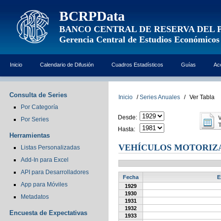
BCRPData
BANCO CENTRAL DE RESERVA DEL 
Gerencia Central de Estudios Económicos
Inicio
Calendario de Difusión
Cuadros Estadísticos
Guías
Ac
Consulta de Series
Inicio
/
Series Anuales
/
Ver Tabla
Por Categoría
Desde:
Por Series
Hasta:
Herramientas
VEHÍCULOS MOTORIZA
Listas Personalizadas
Add-In para Excel
API para Desarrolladores
Fecha
E
App para Móviles
1929
1930
Metadatos
1931
1932
Encuesta de Expectativas
1933