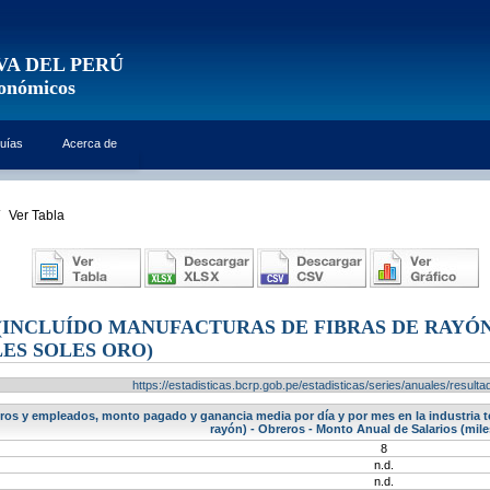
VA DEL PERÚ
conómicos
uías
Acerca de
Ver Tabla
(INCLUÍDO MANUFACTURAS DE FIBRAS DE RAYÓN
LES SOLES ORO)
https://estadisticas.bcrp.gob.pe/estadisticas/series/anuales/resu
os y empleados, monto pagado y ganancia media por día y por mes en la industria text
rayón) - Obreros - Monto Anual de Salarios (mile
8
n.d.
n.d.