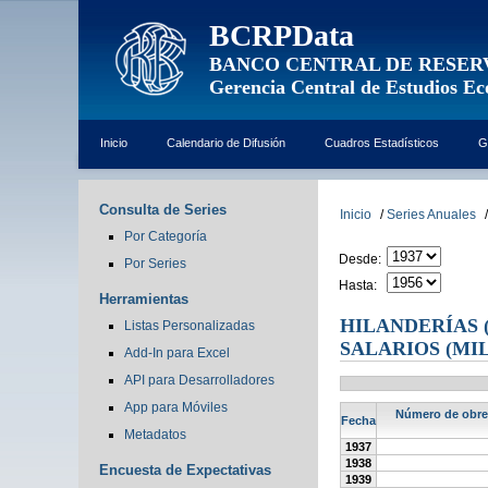
BCRPData
BANCO CENTRAL DE RESER
Gerencia Central de Estudios E
Inicio
Calendario de Difusión
Cuadros Estadísticos
G
Consulta de Series
Inicio
/
Series Anuales
/
Por Categoría
Desde:
Por Series
Hasta:
Herramientas
HILANDERÍAS 
Listas Personalizadas
SALARIOS (MI
Add-In para Excel
API para Desarrolladores
App para Móviles
Número de obrer
Fecha
Metadatos
1937
1938
Encuesta de Expectativas
1939