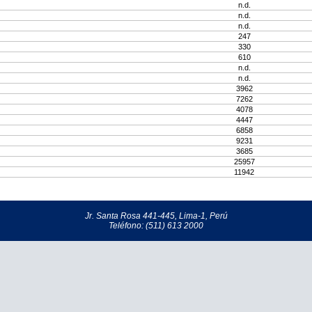
n.d.
n.d.
n.d.
247
330
610
n.d.
n.d.
3962
7262
4078
4447
6858
9231
3685
25957
11942
Jr. Santa Rosa 441-445, Lima-1, Perú
Teléfono: (511) 613 2000