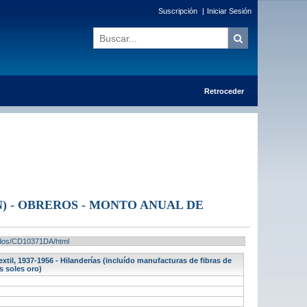
Suscripción
|
Iniciar Sesión
Retroceder
) - OBREROS - MONTO ANUAL DE
ltados/CD10371DA/html
il, 1937-1956 - Hilanderías (incluído manufacturas de fibras de
s soles oro)