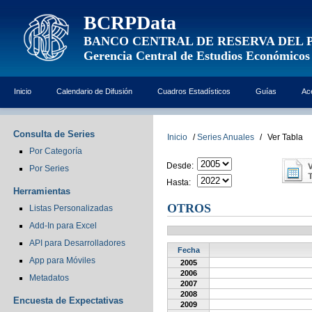
BCRPData
BANCO CENTRAL DE RESERVA DEL 
Gerencia Central de Estudios Económicos
Inicio
Calendario de Difusión
Cuadros Estadísticos
Guías
Ac
Consulta de Series
Inicio
/
Series Anuales
/
Ver Tabla
Por Categoría
Desde:
Por Series
Hasta:
Herramientas
OTROS
Listas Personalizadas
Add-In para Excel
API para Desarrolladores
Fecha
App para Móviles
2005
2006
Metadatos
2007
2008
Encuesta de Expectativas
2009