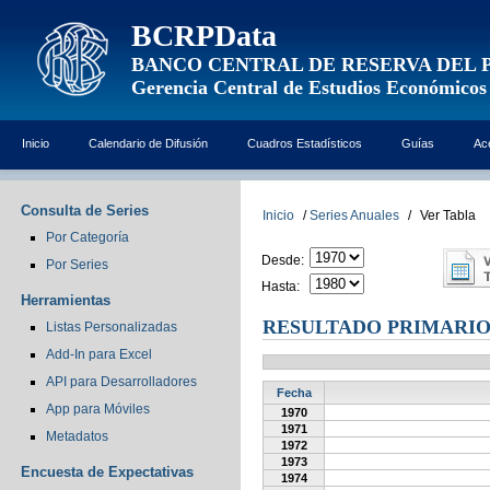
BCRPData
BANCO CENTRAL DE RESERVA DEL 
Gerencia Central de Estudios Económicos
Inicio
Calendario de Difusión
Cuadros Estadísticos
Guías
Ac
Consulta de Series
Inicio
/
Series Anuales
/
Ver Tabla
Por Categoría
Desde:
Por Series
Hasta:
Herramientas
RESULTADO PRIMARI
Listas Personalizadas
Add-In para Excel
API para Desarrolladores
Fecha
App para Móviles
1970
1971
Metadatos
1972
1973
Encuesta de Expectativas
1974