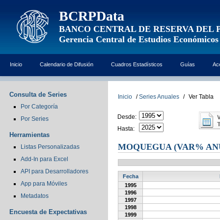
BCRPData
BANCO CENTRAL DE RESERVA DEL 
Gerencia Central de Estudios Económicos
Inicio
Calendario de Difusión
Cuadros Estadísticos
Guías
Ac
Consulta de Series
Inicio
/
Series Anuales
/
Ver Tabla
Por Categoría
Desde:
Por Series
Hasta:
Herramientas
MOQUEGUA (VAR% AN
Listas Personalizadas
Add-In para Excel
API para Desarrolladores
Fecha
App para Móviles
1995
1996
Metadatos
1997
1998
Encuesta de Expectativas
1999