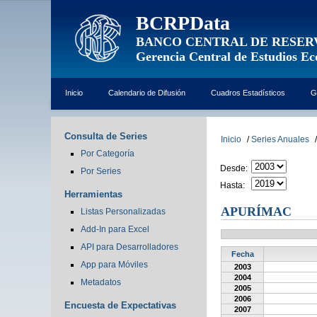
BCRPData
BANCO CENTRAL DE RESER
Gerencia Central de Estudios E
Inicio
Calendario de Difusión
Cuadros Estadísticos
G
Consulta de Series
Inicio
/
Series Anuales
/
Por Categoría
Desde:
Por Series
Hasta:
Herramientas
APURÍMAC
Listas Personalizadas
Add-In para Excel
API para Desarrolladores
Fecha
App para Móviles
2003
2004
Metadatos
2005
2006
Encuesta de Expectativas
2007