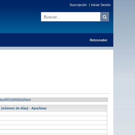
Suscripción
|
Iniciar Sesión
Retroceder
ltados/RD16056DA/html
 (número de días) - Apurímac