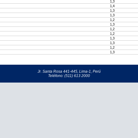
1,3
1,4
1,3
1,3
1,2
1,3
1,2
1,2
1,3
1,3
1,2
1,3
Jr. Santa Rosa 441-445, Lima-1, Perú
Teléfono: (511) 613 2000