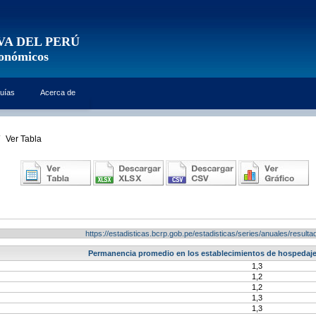
VA DEL PERÚ
conómicos
uías
Acerca de
Ver Tabla
https://estadisticas.bcrp.gob.pe/estadisticas/series/anuales/resu
Permanencia promedio en los establecimientos de hospedaje
1,3
1,2
1,2
1,3
1,3