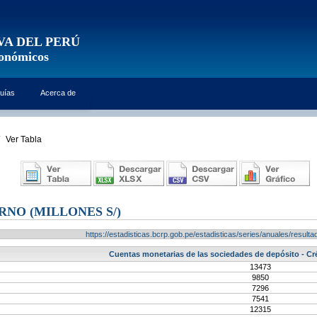
VA DEL PERÚ
conómicos
uías
Acerca de
Ver Tabla
RNO (MILLONES S/)
https://estadisticas.bcrp.gob.pe/estadisticas/series/anuales/resu
Cuentas monetarias de las sociedades de depósito - Créd
13473
9850
7296
7541
12315