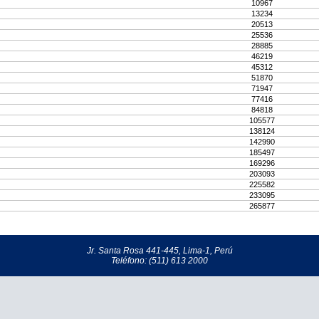
10967
13234
20513
25536
28885
46219
45312
51870
71947
77416
84818
105577
138124
142990
185497
169296
203093
225582
233095
265877
Jr. Santa Rosa 441-445, Lima-1, Perú
Teléfono: (511) 613 2000