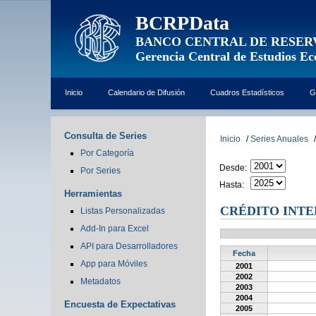
BCRPData
BANCO CENTRAL DE RESER
Gerencia Central de Estudios E
Inicio
Calendario de Difusión
Cuadros Estadísticos
G
Consulta de Series
Inicio
/
Series Anuales
/
Por Categoría
Desde:
Por Series
Hasta:
Herramientas
CRÉDITO INTE
Listas Personalizadas
Add-In para Excel
API para Desarrolladores
Fecha
App para Móviles
2001
2002
Metadatos
2003
2004
Encuesta de Expectativas
2005