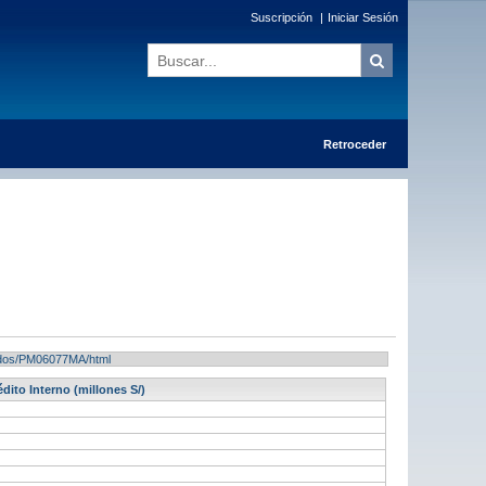
Suscripción
|
Iniciar Sesión
Retroceder
ltados/PM06077MA/html
ito Interno (millones S/)