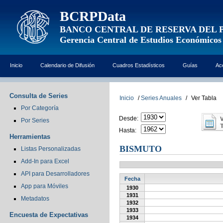
BCRPData
BANCO CENTRAL DE RESERVA DEL 
Gerencia Central de Estudios Económicos
Inicio
Calendario de Difusión
Cuadros Estadísticos
Guías
Ac
Consulta de Series
Inicio
/
Series Anuales
/
Ver Tabla
Por Categoría
Desde:
Por Series
Hasta:
Herramientas
BISMUTO
Listas Personalizadas
Add-In para Excel
API para Desarrolladores
Fecha
App para Móviles
1930
1931
Metadatos
1932
1933
Encuesta de Expectativas
1934