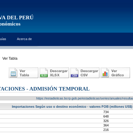
VA DEL PERÚ
conómicos
uías
Acerca de
Ver Tabla
ACIONES - ADMISIÓN TEMPORAL
https://estadisticas.bcrp.gob.pe/estadisticas/series/anuales/resu
Importaciones Según uso o destino económico - valores FOB (millones US$) 
734
648
326
364
216