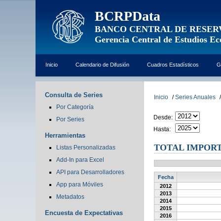
BCRPData
BANCO CENTRAL DE RESER
Gerencia Central de Estudios E
Inicio
Calendario de Difusión
Cuadros Estadísticos
G
Consulta de Series
Inicio
/
Series Anuales
/
Por Categoría
Desde:
Por Series
Hasta:
Herramientas
TOTAL IMPORT
Listas Personalizadas
Add-In para Excel
API para Desarrolladores
Fecha
App para Móviles
2012
2013
Metadatos
2014
2015
Encuesta de Expectativas
2016