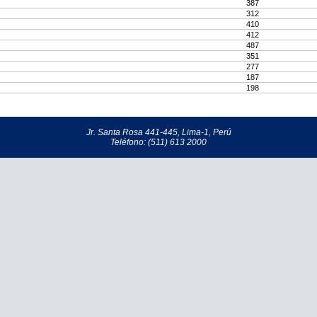
387
312
410
412
487
351
277
187
198
Jr. Santa Rosa 441-445, Lima-1, Perú
Teléfono: (511) 613 2000