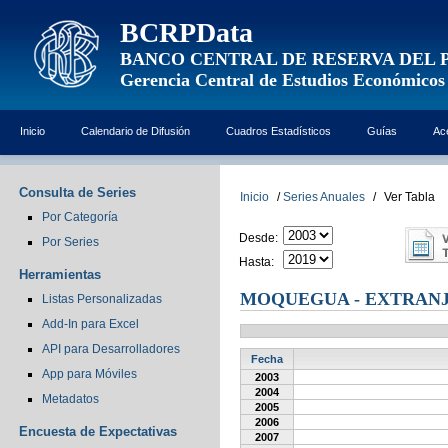
BCRPData
BANCO CENTRAL DE RESERVA DEL 
Gerencia Central de Estudios Económicos
Inicio
Calendario de Difusión
Cuadros Estadísticos
Guías
Ac
Consulta de Series
Inicio
/
Series Anuales
/
Ver Tabla
Por Categoría
Desde:
Por Series
Hasta:
Herramientas
MOQUEGUA - EXTRAN
Listas Personalizadas
Add-In para Excel
API para Desarrolladores
Fecha
App para Móviles
2003
2004
Metadatos
2005
2006
Encuesta de Expectativas
2007