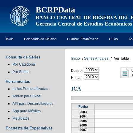
BCRPData
BANCO CENTRAL DE RESERVA DEL 
Gerencia Central de Estudios Económicos
Inicio
Calendario de Difusión
Cuadros Estadísticos
Guías
Ac
Consulta de Series
Inicio
/
Series Anuales
/
Ver Tabla
Por Categoría
Desde:
Por Series
Hasta:
Herramientas
ICA
Listas Personalizadas
Add-In para Excel
API para Desarrolladores
Fecha
App para Móviles
2003
2004
Metadatos
2005
2006
Encuesta de Expectativas
2007