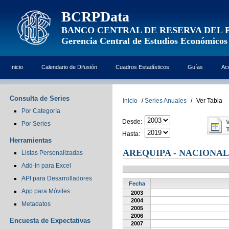
BCRPData
BANCO CENTRAL DE RESERVA DEL 
Gerencia Central de Estudios Económicos
Inicio
Calendario de Difusión
Cuadros Estadísticos
Guías
Ac
Consulta de Series
Inicio
/
Series Anuales
/
Ver Tabla
Por Categoría
Desde:
Por Series
Hasta:
Herramientas
AREQUIPA - NACIONA
Listas Personalizadas
Add-In para Excel
API para Desarrolladores
Fecha
App para Móviles
2003
2004
Metadatos
2005
2006
Encuesta de Expectativas
2007