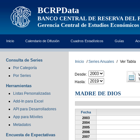
BCRPData
BANCO CENTRAL DE RESERVA DEL 
Gerencia Central de Estudios Económicos
Inicio
Calendario de Difusión
Cuadros Estadísticos
Guías
Ac
Consulta de Series
Inicio
/
Series Anuales
/
Ver Tabla
Por Categoría
Desde:
Por Series
Hasta:
Herramientas
MADRE DE DIOS
Listas Personalizadas
Add-In para Excel
API para Desarrolladores
Fecha
App para Móviles
2003
2004
Metadatos
2005
2006
Encuesta de Expectativas
2007