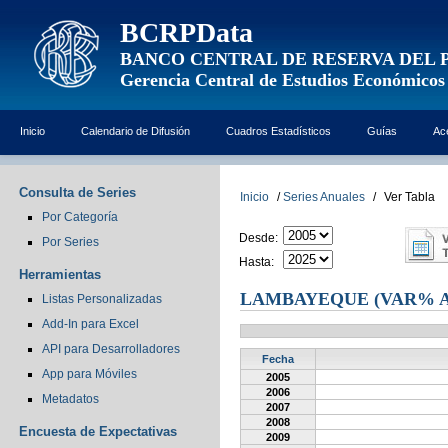
BCRPData
BANCO CENTRAL DE RESERVA DEL 
Gerencia Central de Estudios Económicos
Inicio
Calendario de Difusión
Cuadros Estadísticos
Guías
Ac
Consulta de Series
Inicio
/
Series Anuales
/
Ver Tabla
Por Categoría
Desde:
Por Series
Hasta:
Herramientas
LAMBAYEQUE (VAR% 
Listas Personalizadas
Add-In para Excel
API para Desarrolladores
Fecha
App para Móviles
2005
2006
Metadatos
2007
2008
Encuesta de Expectativas
2009