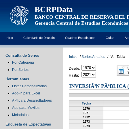
BCRPData
BANCO CENTRAL DE RESERVA DEL 
Gerencia Central de Estudios Económicos
Inicio
Calendario de Difusión
Cuadros Estadísticos
Guías
Ac
Consulta de Series
Inicio
/
Series Anuales
/
Ver Tabla
Por Categoría
Desde:
Por Series
Hasta:
Herramientas
INVERSIÃ³N PÃºBLICA 
Listas Personalizadas
Add-In para Excel
API para Desarrolladores
Fecha
App para Móviles
1970
1971
Metadatos
1972
1973
Encuesta de Expectativas
1974