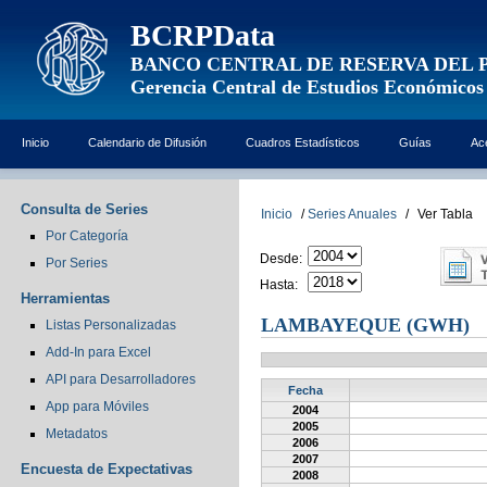
BCRPData
BANCO CENTRAL DE RESERVA DEL 
Gerencia Central de Estudios Económicos
Inicio
Calendario de Difusión
Cuadros Estadísticos
Guías
Ac
Consulta de Series
Inicio
/
Series Anuales
/
Ver Tabla
Por Categoría
Desde:
Por Series
Hasta:
Herramientas
LAMBAYEQUE (GWH)
Listas Personalizadas
Add-In para Excel
API para Desarrolladores
Fecha
App para Móviles
2004
2005
Metadatos
2006
2007
Encuesta de Expectativas
2008