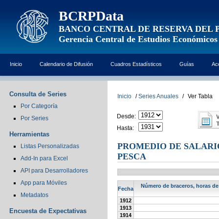
BCRPData
BANCO CENTRAL DE RESERVA DEL 
Gerencia Central de Estudios Económicos
Inicio
Calendario de Difusión
Cuadros Estadísticos
Guías
Ac
Consulta de Series
Inicio
/
Series Anuales
/
Ver Tabla
Por Categoría
Desde:
Por Series
Hasta:
Herramientas
PROMEDIO DE SALARIO
Listas Personalizadas
PESCA
Add-In para Excel
API para Desarrolladores
App para Móviles
Número de braceros, horas de t
Fecha
Metadatos
1912
1913
Encuesta de Expectativas
1914