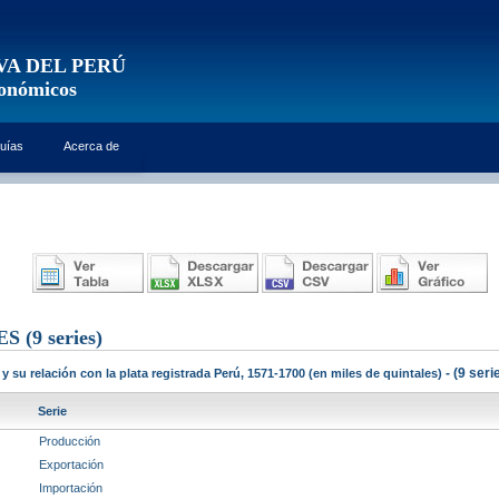
VA DEL PERÚ
conómicos
uías
Acerca de
ES
(9 series)
- (9 seri
y su relación con la plata registrada Perú, 1571-1700 (en miles de quintales)
Serie
Producción
Exportación
Importación