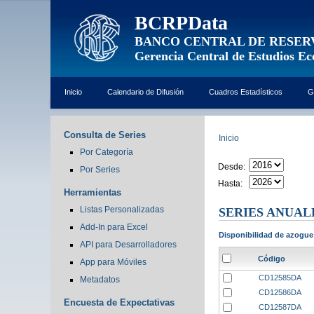
BCRPData
BANCO CENTRAL DE RESER
Gerencia Central de Estudios E
Inicio
Calendario de Difusión
Cuadros Estadísticos
G
Consulta de Series
Inicio
Por Categoría
Desde:
Por Series
Hasta:
Herramientas
Listas Personalizadas
SERIES ANUAL
Add-In para Excel
Disponibilidad de azogue 
API para Desarrolladores
Código
App para Móviles
CD12585DA
Metadatos
CD12586DA
Encuesta de Expectativas
CD12587DA