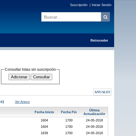
Suscripción
|
Iniciar Sesión
Retroceder
Consultar listas sin suscripción
ANUALES
es)
Ver Anexo
Última
Fecha Inicio
Fecha Fin
Actualización
1604
1700
24-05-2018
1604
1700
24-05-2018
1639
1700
24-05-2018