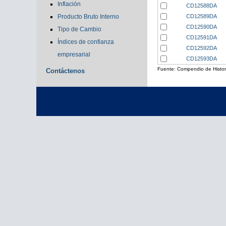
Inflación
CD12588DA
CD12589DA
Producto Bruto Interno
CD12590DA
Tipo de Cambio
CD12591DA
Índices de confianza
CD12592DA
empresarial
CD12593DA
Fuente: Compendio de Histori
Contáctenos