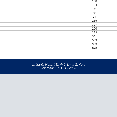
108
134
93
88
74
239
397
260
219
301
509
933
620
Jr. Santa Rosa 441-445, Lima-1, Perú
Teléfono: (511) 613 2000