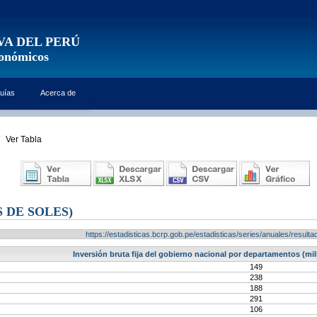
VA DEL PERÚ
conómicos
uías
Acerca de
Ver Tabla
 DE SOLES)
https://estadisticas.bcrp.gob.pe/estadisticas/series/anuales/resu
Inversión bruta fija del gobierno nacional por departamentos (mill
149
238
188
291
106