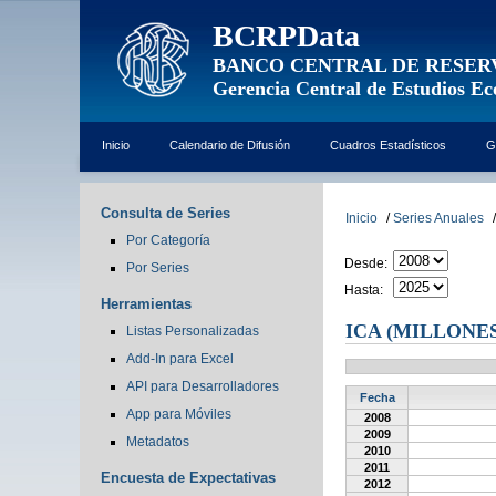
BCRPData
BANCO CENTRAL DE RESER
Gerencia Central de Estudios E
Inicio
Calendario de Difusión
Cuadros Estadísticos
G
Consulta de Series
Inicio
/
Series Anuales
/
Por Categoría
Desde:
Por Series
Hasta:
Herramientas
ICA (MILLONES
Listas Personalizadas
Add-In para Excel
API para Desarrolladores
Fecha
App para Móviles
2008
2009
Metadatos
2010
2011
Encuesta de Expectativas
2012