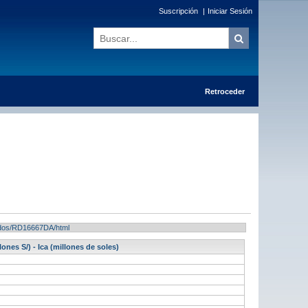
Suscripción
|
Iniciar Sesión
Retroceder
ltados/RD16667DA/html
ones S/) - Ica (millones de soles)