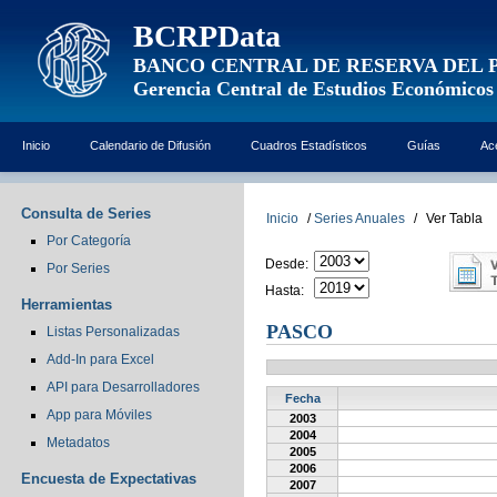
BCRPData
BANCO CENTRAL DE RESERVA DEL 
Gerencia Central de Estudios Económicos
Inicio
Calendario de Difusión
Cuadros Estadísticos
Guías
Ac
Consulta de Series
Inicio
/
Series Anuales
/
Ver Tabla
Por Categoría
Desde:
Por Series
Hasta:
Herramientas
PASCO
Listas Personalizadas
Add-In para Excel
API para Desarrolladores
Fecha
App para Móviles
2003
2004
Metadatos
2005
2006
Encuesta de Expectativas
2007