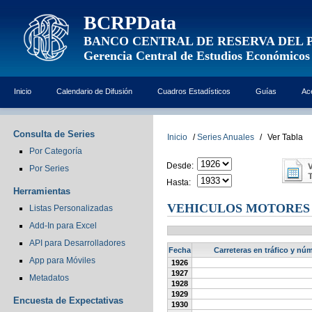
BCRPData
BANCO CENTRAL DE RESERVA DEL 
Gerencia Central de Estudios Económicos
Inicio
Calendario de Difusión
Cuadros Estadísticos
Guías
Ac
Consulta de Series
Inicio
/
Series Anuales
/
Ver Tabla
Por Categoría
Desde:
Por Series
Hasta:
Herramientas
VEHICULOS MOTORES 
Listas Personalizadas
Add-In para Excel
API para Desarrolladores
Fecha
Carreteras en tráfico y nú
App para Móviles
1926
1927
Metadatos
1928
1929
Encuesta de Expectativas
1930