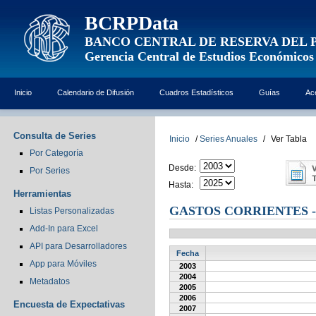
BCRPData
BANCO CENTRAL DE RESERVA DEL 
Gerencia Central de Estudios Económicos
Inicio
Calendario de Difusión
Cuadros Estadísticos
Guías
Ac
Consulta de Series
Inicio
/
Series Anuales
/
Ver Tabla
Por Categoría
Desde:
Por Series
Hasta:
Herramientas
GASTOS CORRIENTES 
Listas Personalizadas
Add-In para Excel
API para Desarrolladores
Fecha
App para Móviles
2003
2004
Metadatos
2005
2006
Encuesta de Expectativas
2007