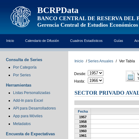
BCRPData
BANCO CENTRAL DE RESERVA DEL 
Gerencia Central de Estudios Económicos
Inicio
Calendario de Difusión
Cuadros Estadísticos
Guías
Ac
Consulta de Series
Inicio
/
Series Anuales
/
Ver Tabla
Por Categoría
Desde:
Por Series
Hasta:
Herramientas
SECTOR PRIVADO AVA
Listas Personalizadas
Add-In para Excel
API para Desarrolladores
Fecha
App para Móviles
1957
1958
Metadatos
1959
1960
Encuesta de Expectativas
1961