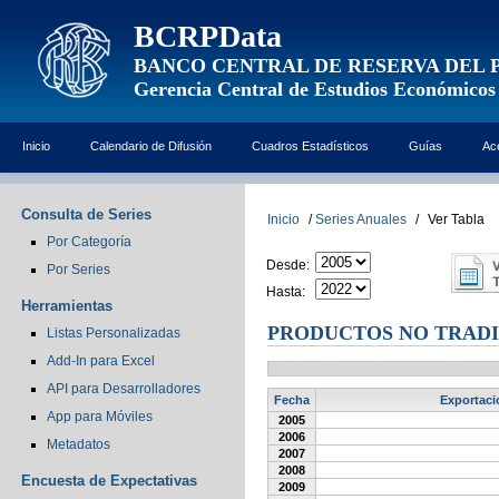
BCRPData
BANCO CENTRAL DE RESERVA DEL 
Gerencia Central de Estudios Económicos
Inicio
Calendario de Difusión
Cuadros Estadísticos
Guías
Ac
Consulta de Series
Inicio
/
Series Anuales
/
Ver Tabla
Por Categoría
Desde:
Por Series
Hasta:
Herramientas
PRODUCTOS NO TRADI
Listas Personalizadas
Add-In para Excel
API para Desarrolladores
Fecha
Exportaci
App para Móviles
2005
2006
Metadatos
2007
2008
Encuesta de Expectativas
2009