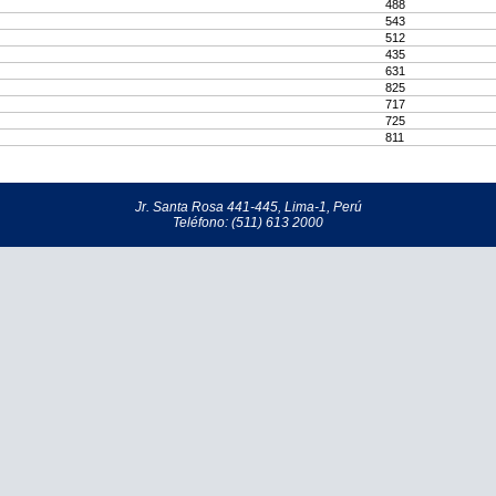
488
543
512
435
631
825
717
725
811
Jr. Santa Rosa 441-445, Lima-1, Perú
Teléfono: (511) 613 2000