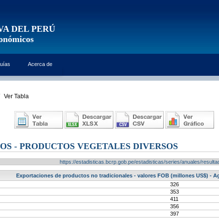
VA DEL PERÚ
conómicos
uías
Acerca de
Ver Tabla
OS - PRODUCTOS VEGETALES DIVERSOS
https://estadisticas.bcrp.gob.pe/estadisticas/series/anuales/resu
Exportaciones de productos no tradicionales - valores FOB (millones US$) - A
326
353
411
356
397