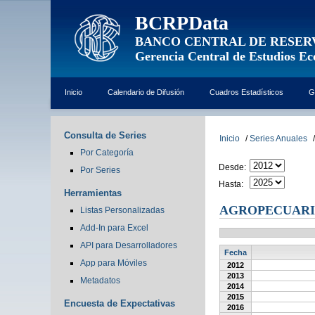
BCRPData
BANCO CENTRAL DE RESER
Gerencia Central de Estudios E
Inicio
Calendario de Difusión
Cuadros Estadísticos
G
Consulta de Series
Inicio
/
Series Anuales
/
Por Categoría
Desde:
Por Series
Hasta:
Herramientas
AGROPECUARI
Listas Personalizadas
Add-In para Excel
API para Desarrolladores
Fecha
App para Móviles
2012
2013
Metadatos
2014
2015
Encuesta de Expectativas
2016