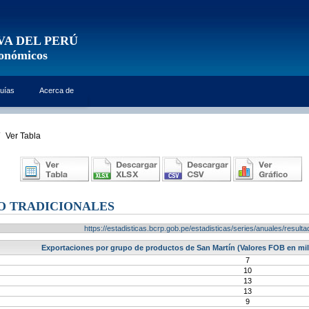
VA DEL PERÚ
conómicos
uías
Acerca de
Ver Tabla
O TRADICIONALES
https://estadisticas.bcrp.gob.pe/estadisticas/series/anuales/resu
Exportaciones por grupo de productos de San Martín (Valores FOB en mil
7
10
13
13
9