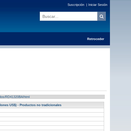
Suscripción
|
Iniciar Sesión
Retroceder
ltados/RD41320BA/html
lones US$) - Productos no tradicionales