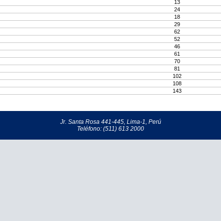
13
24
18
29
62
52
46
61
70
81
102
108
143
Jr. Santa Rosa 441-445, Lima-1, Perú
Teléfono: (511) 613 2000