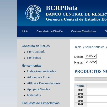
BCRPData
BANCO CENTRAL DE RESER
Gerencia Central de Estudios E
Inicio
Calendario de Difusión
Cuadros Estadísticos
G
Consulta de Series
Inicio
/
Series Anuales
/
Por Categoría
Desde:
Por Series
Hasta:
Herramientas
PRODUCTOS N
Listas Personalizadas
Add-In para Excel
API para Desarrolladores
Fecha
App para Móviles
2005
2006
Metadatos
2007
2008
Encuesta de Expectativas
2009