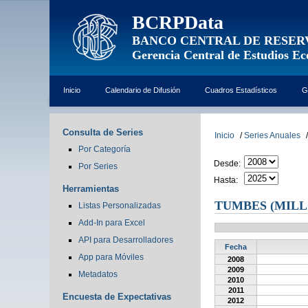
BCRPData
BANCO CENTRAL DE RESER
Gerencia Central de Estudios E
Inicio
Calendario de Difusión
Cuadros Estadísticos
G
Consulta de Series
Inicio
/
Series Anuales
/
Por Categoría
Desde:
Por Series
Hasta:
Herramientas
TUMBES (MILL
Listas Personalizadas
Add-In para Excel
API para Desarrolladores
Fecha
App para Móviles
2008
2009
Metadatos
2010
2011
Encuesta de Expectativas
2012