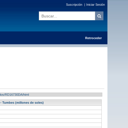
Suscripción
|
Iniciar Sesión
Retroceder
ltados/RD16730DA/html
) - Tumbes (millones de soles)