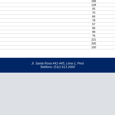
166
128
55
70
66
78
57
66
89
76
221
205
150
Jr. Santa Rosa 441-445, Lima-1, Perú
Teléfono: (511) 613 2000