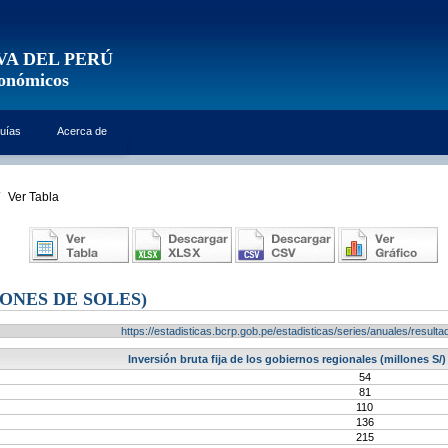
VA DEL PERÚ
conómicos
uías
Acerca de
Ver Tabla
ONES DE SOLES)
https://estadisticas.bcrp.gob.pe/estadisticas/series/anuales/resu
Inversión bruta fija de los gobiernos regionales (millones S/
54
81
110
136
215