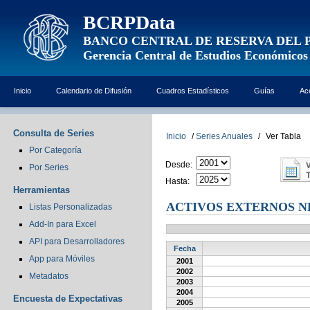
BCRPData
BANCO CENTRAL DE RESERVA DEL 
Gerencia Central de Estudios Económicos
Inicio
Calendario de Difusión
Cuadros Estadísticos
Guías
Ac
Consulta de Series
Inicio
/
Series Anuales
/
Ver Tabla
Por Categoría
Desde:
Por Series
Hasta:
Herramientas
ACTIVOS EXTERNOS NE
Listas Personalizadas
Add-In para Excel
API para Desarrolladores
Fecha
App para Móviles
2001
2002
Metadatos
2003
2004
Encuesta de Expectativas
2005