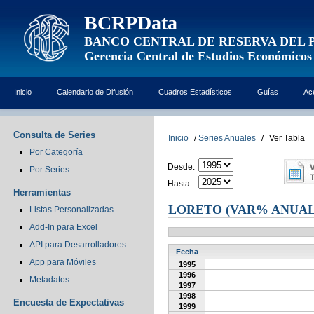
BCRPData
BANCO CENTRAL DE RESERVA DEL 
Gerencia Central de Estudios Económicos
Inicio
Calendario de Difusión
Cuadros Estadísticos
Guías
Ac
Consulta de Series
Inicio
/
Series Anuales
/
Ver Tabla
Por Categoría
Desde:
Por Series
Hasta:
Herramientas
LORETO (VAR% ANUAL
Listas Personalizadas
Add-In para Excel
API para Desarrolladores
Fecha
App para Móviles
1995
1996
Metadatos
1997
1998
Encuesta de Expectativas
1999