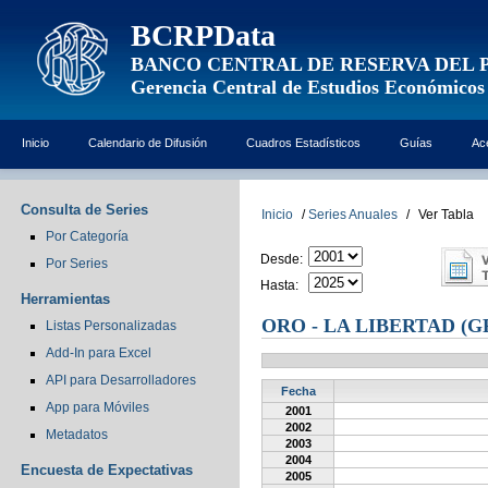
BCRPData
BANCO CENTRAL DE RESERVA DEL 
Gerencia Central de Estudios Económicos
Inicio
Calendario de Difusión
Cuadros Estadísticos
Guías
Ac
Consulta de Series
Inicio
/
Series Anuales
/
Ver Tabla
Por Categoría
Desde:
Por Series
Hasta:
Herramientas
ORO - LA LIBERTAD (G
Listas Personalizadas
Add-In para Excel
API para Desarrolladores
Fecha
App para Móviles
2001
2002
Metadatos
2003
2004
Encuesta de Expectativas
2005