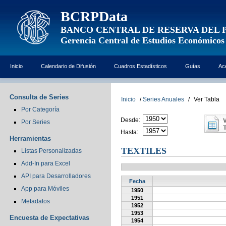
BCRPData
BANCO CENTRAL DE RESERVA DEL 
Gerencia Central de Estudios Económicos
Inicio
Calendario de Difusión
Cuadros Estadísticos
Guías
Ac
Consulta de Series
Inicio
/
Series Anuales
/
Ver Tabla
Por Categoría
Desde:
Por Series
Hasta:
Herramientas
TEXTILES
Listas Personalizadas
Add-In para Excel
API para Desarrolladores
Fecha
App para Móviles
1950
1951
Metadatos
1952
1953
Encuesta de Expectativas
1954