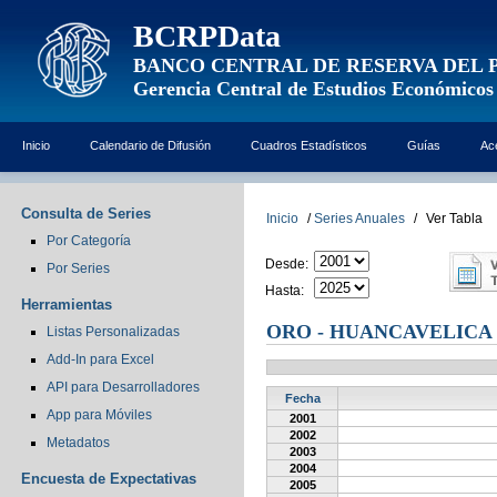
BCRPData
BANCO CENTRAL DE RESERVA DEL 
Gerencia Central de Estudios Económicos
Inicio
Calendario de Difusión
Cuadros Estadísticos
Guías
Ac
Consulta de Series
Inicio
/
Series Anuales
/
Ver Tabla
Por Categoría
Desde:
Por Series
Hasta:
Herramientas
ORO - HUANCAVELICA 
Listas Personalizadas
Add-In para Excel
API para Desarrolladores
Fecha
App para Móviles
2001
2002
Metadatos
2003
2004
Encuesta de Expectativas
2005