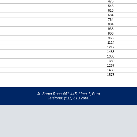
475
546
616
684
764
884
938
906
966
1124
1217
1483
1386
1339
1267
1450
1573
Jr. Santa Rosa 441-445, Lima-1, Perú
Teléfono: (511) 613 2000