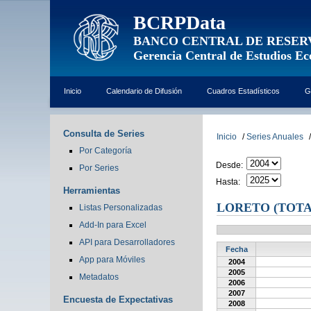
BCRPData
BANCO CENTRAL DE RESER
Gerencia Central de Estudios E
Inicio
Calendario de Difusión
Cuadros Estadísticos
G
Consulta de Series
Inicio
/
Series Anuales
/
Por Categoría
Desde:
Por Series
Hasta:
Herramientas
LORETO (TOTA
Listas Personalizadas
Add-In para Excel
API para Desarrolladores
Fecha
App para Móviles
2004
2005
Metadatos
2006
2007
Encuesta de Expectativas
2008