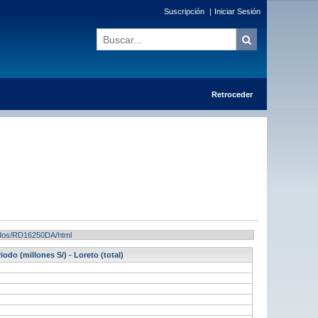
Suscripción
|
Iniciar Sesión
Retroceder
ltados/RD16250DA/html
odo (millones S/) - Loreto (total)