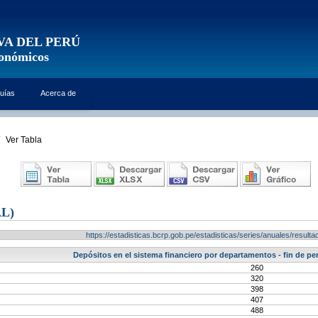
VA DEL PERÚ
conómicos
uías
Acerca de
Ver Tabla
L)
https://estadisticas.bcrp.gob.pe/estadisticas/series/anuales/resu
Depósitos en el sistema financiero por departamentos - fin de peri
260
320
398
407
488