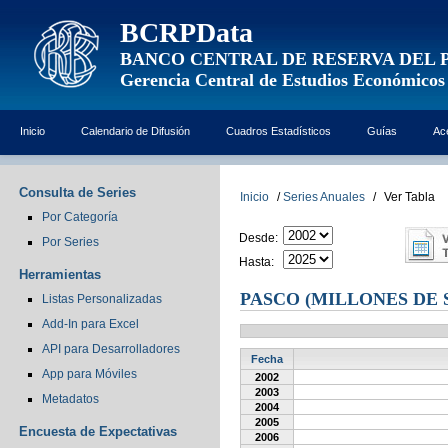
BCRPData
BANCO CENTRAL DE RESERVA DEL 
Gerencia Central de Estudios Económicos
Inicio
Calendario de Difusión
Cuadros Estadísticos
Guías
Ac
Consulta de Series
Inicio
/
Series Anuales
/
Ver Tabla
Por Categoría
Desde:
Por Series
Hasta:
Herramientas
PASCO (MILLONES DE 
Listas Personalizadas
Add-In para Excel
API para Desarrolladores
Fecha
App para Móviles
2002
2003
Metadatos
2004
2005
Encuesta de Expectativas
2006