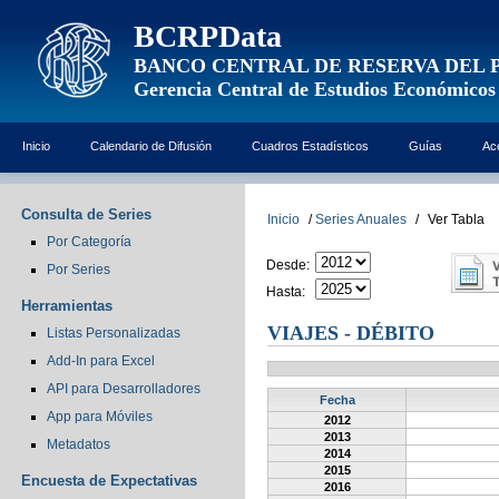
BCRPData
BANCO CENTRAL DE RESERVA DEL 
Gerencia Central de Estudios Económicos
Inicio
Calendario de Difusión
Cuadros Estadísticos
Guías
Ac
Consulta de Series
Inicio
/
Series Anuales
/
Ver Tabla
Por Categoría
Desde:
Por Series
Hasta:
Herramientas
VIAJES - DÉBITO
Listas Personalizadas
Add-In para Excel
API para Desarrolladores
Fecha
App para Móviles
2012
2013
Metadatos
2014
2015
Encuesta de Expectativas
2016