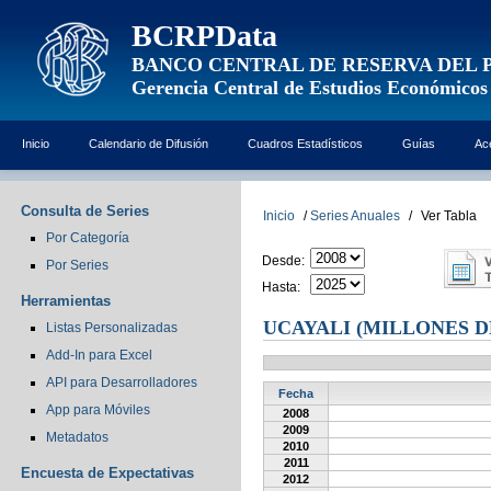
BCRPData
BANCO CENTRAL DE RESERVA DEL 
Gerencia Central de Estudios Económicos
Inicio
Calendario de Difusión
Cuadros Estadísticos
Guías
Ac
Consulta de Series
Inicio
/
Series Anuales
/
Ver Tabla
Por Categoría
Desde:
Por Series
Hasta:
Herramientas
UCAYALI (MILLONES D
Listas Personalizadas
Add-In para Excel
API para Desarrolladores
Fecha
App para Móviles
2008
2009
Metadatos
2010
2011
Encuesta de Expectativas
2012