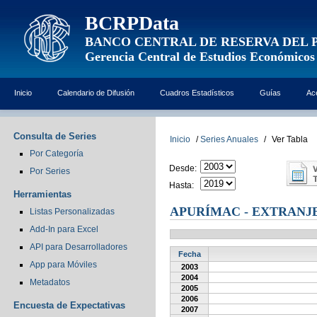
BCRPData
BANCO CENTRAL DE RESERVA DEL 
Gerencia Central de Estudios Económicos
Inicio
Calendario de Difusión
Cuadros Estadísticos
Guías
Ac
Consulta de Series
Inicio
/
Series Anuales
/
Ver Tabla
Por Categoría
Desde:
Por Series
Hasta:
Herramientas
APURÍMAC - EXTRANJ
Listas Personalizadas
Add-In para Excel
API para Desarrolladores
Fecha
App para Móviles
2003
2004
Metadatos
2005
2006
Encuesta de Expectativas
2007