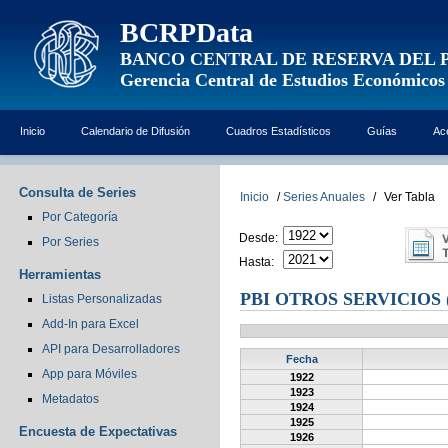
BCRPData
BANCO CENTRAL DE RESERVA DEL 
Gerencia Central de Estudios Económicos
Inicio
Calendario de Difusión
Cuadros Estadísticos
Guías
Ac
Consulta de Series
Inicio
/
Series Anuales
/
Ver Tabla
Por Categoría
Desde:
Por Series
Hasta:
Herramientas
PBI OTROS SERVICIOS 
Listas Personalizadas
Add-In para Excel
API para Desarrolladores
Fecha
App para Móviles
1922
1923
Metadatos
1924
1925
Encuesta de Expectativas
1926