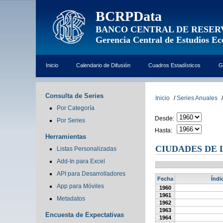
BCRPData
BANCO CENTRAL DE RESER
Gerencia Central de Estudios E
Inicio
Calendario de Difusión
Cuadros Estadísticos
G
Consulta de Series
Inicio
/
Series Anuales
/
Por Categoría
Desde:
Por Series
Hasta:
Herramientas
CIUDADES DE 
Listas Personalizadas
Add-In para Excel
API para Desarrolladores
Fecha
Índi
App para Móviles
1960
1961
Metadatos
1962
1963
Encuesta de Expectativas
1964