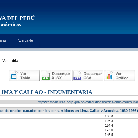
VA DEL PERÚ
conómicos
uías
Acerca de
Ver Tabla
LIMA Y CALLAO - INDUMENTARIA
https://estadisticas.bcrp.gob.pe/estadisticas/series/anuales/resu
ces de precios pagados por los consumidores en Lima, Callao y Arequipa, 1960-1966 
100,0
106,8
114,4
123,0
145,5