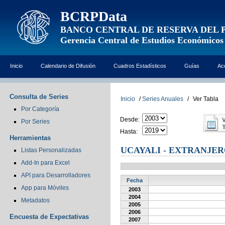
BCRPData
BANCO CENTRAL DE RESERVA DEL 
Gerencia Central de Estudios Económicos
Inicio
Calendario de Difusión
Cuadros Estadísticos
Guías
Ac
Consulta de Series
Inicio
/
Series Anuales
/
Ver Tabla
Por Categoría
Desde:
Por Series
Hasta:
Herramientas
UCAYALI - EXTRANJE
Listas Personalizadas
Add-In para Excel
API para Desarrolladores
Fecha
App para Móviles
2003
2004
Metadatos
2005
2006
Encuesta de Expectativas
2007