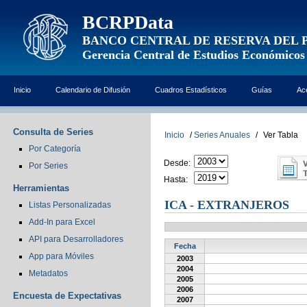
BCRPData
BANCO CENTRAL DE RESERVA DEL 
Gerencia Central de Estudios Económicos
Inicio
Calendario de Difusión
Cuadros Estadísticos
Guías
Ac
Consulta de Series
Inicio
/
Series Anuales
/
Ver Tabla
Por Categoría
Desde:
Por Series
Hasta:
Herramientas
ICA - EXTRANJEROS
Listas Personalizadas
Add-In para Excel
API para Desarrolladores
Fecha
App para Móviles
2003
2004
Metadatos
2005
2006
Encuesta de Expectativas
2007