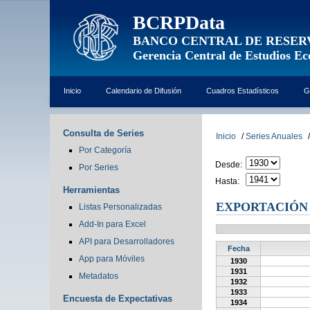
BCRPData
BANCO CENTRAL DE RESER
Gerencia Central de Estudios E
Inicio
Calendario de Difusión
Cuadros Estadísticos
G
Consulta de Series
Inicio
/
Series Anuales
/
Por Categoría
Desde:
Por Series
Hasta:
Herramientas
EXPORTACIÓN
Listas Personalizadas
Add-In para Excel
API para Desarrolladores
Fecha
App para Móviles
1930
1931
Metadatos
1932
1933
Encuesta de Expectativas
1934