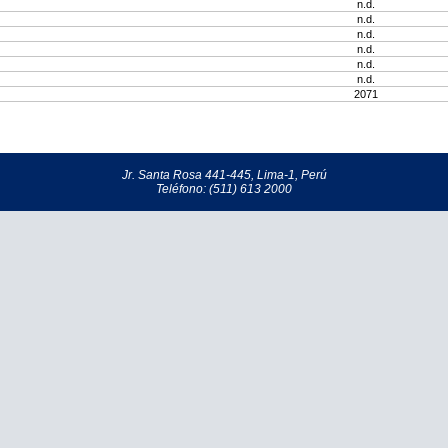
n.d.
n.d.
n.d.
n.d.
n.d.
n.d.
2071
Jr. Santa Rosa 441-445, Lima-1, Perú
Teléfono: (511) 613 2000