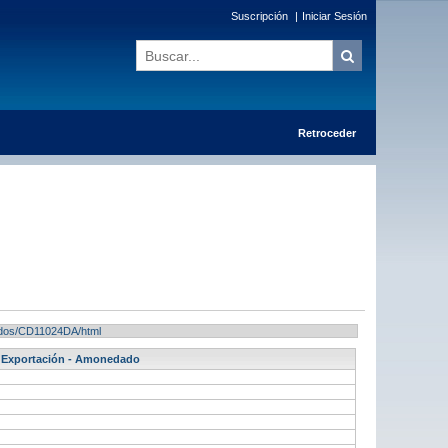
Suscripción
|
Iniciar Sesión
Retroceder
ltados/CD11024DA/html
 - Exportación - Amonedado