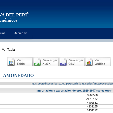
VA DEL PERÚ
conómicos
uías
Acerca de
Ver Tabla
 - AMONEDADO
https://estadisticas.bcrp.gob.pe/estadisticas/series/anuales/resu
Importación y exportación de oro, 1929-1947 (soles oro)
3560520
21757568
4402851
4232165
1434172