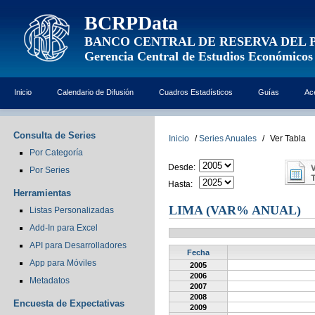
BCRPData
BANCO CENTRAL DE RESERVA DEL 
Gerencia Central de Estudios Económicos
Inicio
Calendario de Difusión
Cuadros Estadísticos
Guías
Ac
Consulta de Series
Inicio
/
Series Anuales
/
Ver Tabla
Por Categoría
Desde:
Por Series
Hasta:
Herramientas
LIMA (VAR% ANUAL)
Listas Personalizadas
Add-In para Excel
API para Desarrolladores
Fecha
App para Móviles
2005
2006
Metadatos
2007
2008
Encuesta de Expectativas
2009