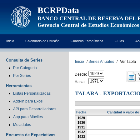
BCRPData
BANCO CENTRAL DE RESERVA DEL 
Gerencia Central de Estudios Económicos
Inicio
Calendario de Difusión
Cuadros Estadísticos
Guías
Ac
Consulta de Series
Inicio
/
Series Anuales
/
Ver Tabla
Por Categoría
Desde:
Por Series
Hasta:
Herramientas
TALARA - EXPORTACI
Listas Personalizadas
Add-In para Excel
API para Desarrolladores
Fecha
Cantidad y valor de
App para Móviles
1929
1930
Metadatos
1931
1932
Encuesta de Expectativas
1933