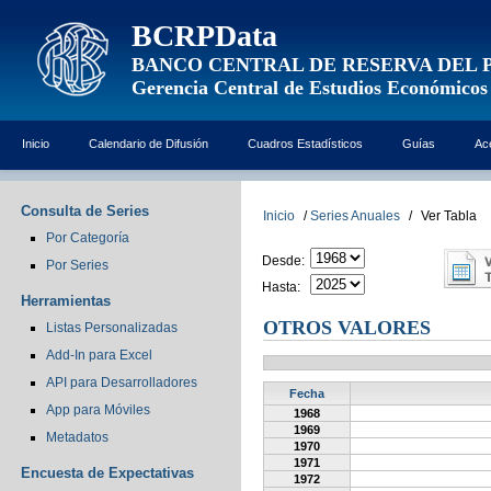
BCRPData
BANCO CENTRAL DE RESERVA DEL 
Gerencia Central de Estudios Económicos
Inicio
Calendario de Difusión
Cuadros Estadísticos
Guías
Ac
Consulta de Series
Inicio
/
Series Anuales
/
Ver Tabla
Por Categoría
Desde:
Por Series
Hasta:
Herramientas
OTROS VALORES
Listas Personalizadas
Add-In para Excel
API para Desarrolladores
Fecha
App para Móviles
1968
1969
Metadatos
1970
1971
Encuesta de Expectativas
1972