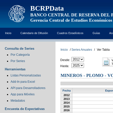
BCRPData
BANCO CENTRAL DE RESERVA DEL 
Gerencia Central de Estudios Económicos
Inicio
Calendario de Difusión
Cuadros Estadísticos
Guías
Ac
Consulta de Series
Inicio
/
Series Anuales
/
Ver Tabla
Por Categoría
Desde:
Por Series
Hasta:
Herramientas
MINEROS - PLOMO - V
Listas Personalizadas
Add-In para Excel
API para Desarrolladores
Fecha
Expor
App para Móviles
2012
2013
Metadatos
2014
2015
Encuesta de Expectativas
2016