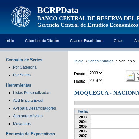
BCRPData
BANCO CENTRAL DE RESERVA DEL 
Gerencia Central de Estudios Económicos
Inicio
Calendario de Difusión
Cuadros Estadísticos
Guías
Ac
Consulta de Series
Inicio
/
Series Anuales
/
Ver Tabla
Por Categoría
Desde:
Por Series
Hasta:
Herramientas
MOQUEGUA - NACION
Listas Personalizadas
Add-In para Excel
API para Desarrolladores
Fecha
App para Móviles
2003
2004
Metadatos
2005
2006
Encuesta de Expectativas
2007